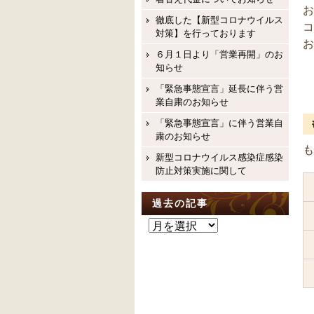
お
徹底した【新型コロナウイルス
コ
対策】を行っております
お
６月１日より「営業再開」のお
知らせ
「緊急事態宣言」延長に伴う営
業自粛のお知らせ
「緊急事態宣言」に伴う営業自
粛のお知らせ
も
新型コロナウイルス感染症感染
防止対策実施に関して
過去の記事
過
去
の
記
事